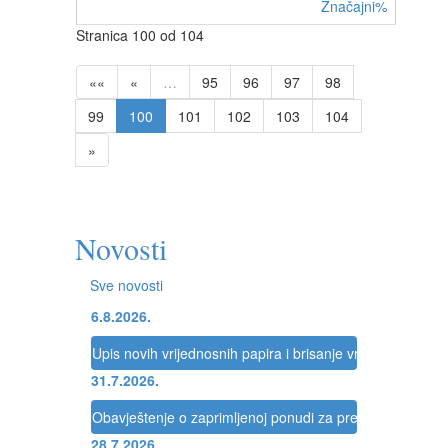
Značajni%
Stranica 100 od 104
««
«
…
95
96
97
98
99
100
101
102
103
104
»
Novosti
Sve novosti
6.8.2026.
Upis novih vrijednosnih papira i brisanje vrijednosnih pap
31.7.2026.
Obavještenje o zaprimljenoj ponudi za preuzimanje dru
28.7.2026.