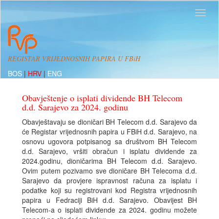
REGISTAR VRIJEDNOSNIH PAPIRA U FBiH
BOS
|
HRV
|
ENG
Obavještenje o isplati dividende BH Telecom
d.d. Sarajevo za 2024. godinu
Obavještavaju se dioničari BH Telecom d.d. Sarajevo da
će Registar vrijednosnih papira u FBiH d.d. Sarajevo, na
osnovu ugovora potpisanog sa društvom BH Telecom
d.d. Sarajevo, vršiti obračun i isplatu dividende za
2024.godinu, dioničarima BH Telecom d.d. Sarajevo.
Ovim putem pozivamo sve dioničare BH Telecoma d.d.
Sarajevo da provjere ispravnost računa za isplatu i
podatke koji su registrovani kod Registra vrijednosnih
papira u Fedraciji BiH d.d. Sarajevo. Obavijest BH
Telecom-a o isplati dividende za 2024. godinu možete