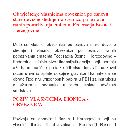
Obavještenje vlasnicima obveznica po osnovu
stare devizne štednje i obveznica po osnovu
ratnih potraživanja emitenta Federacija Bosne i
Hercegovine
Mole se vlasnici obveznica po osnovu stare devizne
štednje i vlasnici obveznica po osnovu ratnih
potraživanja emitenta Federacija Bosne i Hercegovine –
Federalno ministarstvo finansija/financija, koji nemaju
ažurirane matične podatke i/ili nisu dostavili bankovni
račun u svrhu isplate dospjele glavnice i kamate da se
obrate Registru vrijednosnih papira u FBiH za instrukciju
o ažuriranju podataka u svrhu isplate novčanih
sredstava.
POZIV VLASNICIMA DIONICA -
OBVEZNICA
Pozivaju se državljani Bosne i Hercegovine koji su
vlasnici dionica ili obveznica u Federaciji Bosne i