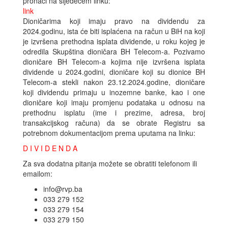
pronaći na sljedećem linku:
link
Dioničarima koji imaju pravo na dividendu za
2024.godinu, ista će biti isplaćena na račun u BiH na koji
je izvršena prethodna isplata dividende, u roku kojeg je
odredila Skupština dioničara BH Telecom-a. Pozivamo
dioničare BH Telecom-a kojima nije izvršena isplata
dividende u 2024.godini, dioničare koji su dionice BH
Telecom-a stekli nakon 23.12.2024.godine, dioničare
koji dividendu primaju u inozemne banke, kao i one
dioničare koji imaju promjenu podataka u odnosu na
prethodnu isplatu (ime i prezime, adresa, broj
transakcijskog računa) da se obrate Registru sa
potrebnom dokumentacijom prema uputama na linku:
D I V I D E N D A
Za sva dodatna pitanja možete se obratiti telefonom ili
emailom:
info@rvp.ba
033 279 152
033 279 154
033 279 150