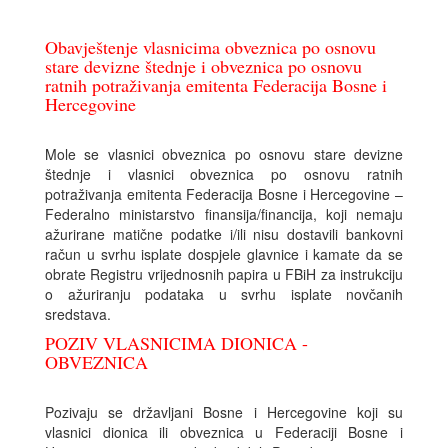
Obavještenje vlasnicima obveznica po osnovu
stare devizne štednje i obveznica po osnovu
ratnih potraživanja emitenta Federacija Bosne i
Hercegovine
Mole se vlasnici obveznica po osnovu stare devizne
štednje i vlasnici obveznica po osnovu ratnih
potraživanja emitenta Federacija Bosne i Hercegovine –
Federalno ministarstvo finansija/financija, koji nemaju
ažurirane matične podatke i/ili nisu dostavili bankovni
račun u svrhu isplate dospjele glavnice i kamate da se
obrate Registru vrijednosnih papira u FBiH za instrukciju
o ažuriranju podataka u svrhu isplate novčanih
sredstava.
POZIV VLASNICIMA DIONICA -
OBVEZNICA
Pozivaju se državljani Bosne i Hercegovine koji su
vlasnici dionica ili obveznica u Federaciji Bosne i