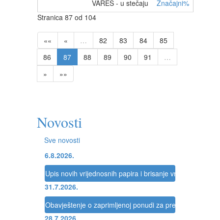
VAREŠ - u stečaju
Značajni%
Stranica 87 od 104
««
«
…
82
83
84
85
86
87
88
89
90
91
…
»
»»
Novosti
Sve novosti
6.8.2026.
Upis novih vrijednosnih papira i brisanje vrijednosnih pap
31.7.2026.
Obavještenje o zaprimljenoj ponudi za preuzimanje dru
28.7.2026.