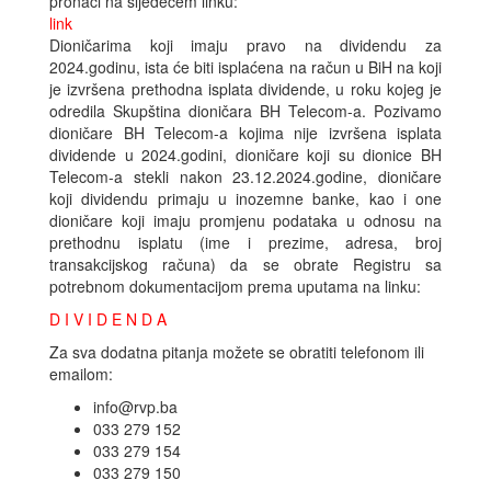
pronaći na sljedećem linku:
link
Dioničarima koji imaju pravo na dividendu za
2024.godinu, ista će biti isplaćena na račun u BiH na koji
je izvršena prethodna isplata dividende, u roku kojeg je
odredila Skupština dioničara BH Telecom-a. Pozivamo
dioničare BH Telecom-a kojima nije izvršena isplata
dividende u 2024.godini, dioničare koji su dionice BH
Telecom-a stekli nakon 23.12.2024.godine, dioničare
koji dividendu primaju u inozemne banke, kao i one
dioničare koji imaju promjenu podataka u odnosu na
prethodnu isplatu (ime i prezime, adresa, broj
transakcijskog računa) da se obrate Registru sa
potrebnom dokumentacijom prema uputama na linku:
D I V I D E N D A
Za sva dodatna pitanja možete se obratiti telefonom ili
emailom:
info@rvp.ba
033 279 152
033 279 154
033 279 150