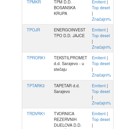
TPMKR
TPM D.D.
Emitent
|
BOSANSKA
Top deset
KRUPA
|
Značajni%
TPOJR
ENERGOINVEST
Emitent
|
TPO D.D. JAJCE
Top deset
|
Značajni%
TPRORK1
TEKSTILPROMET
Emitent
|
d.d. Sarajevo - u
Top deset
stečaju
|
Značajni%
TPTARK3
TAPETAR d.d.
Emitent
|
Sarajevo
Top deset
|
Značajni%
TRDVRK1
TVORNICA
Emitent
|
REZERVNIH
Top deset
DIJELOVA D.D.
|