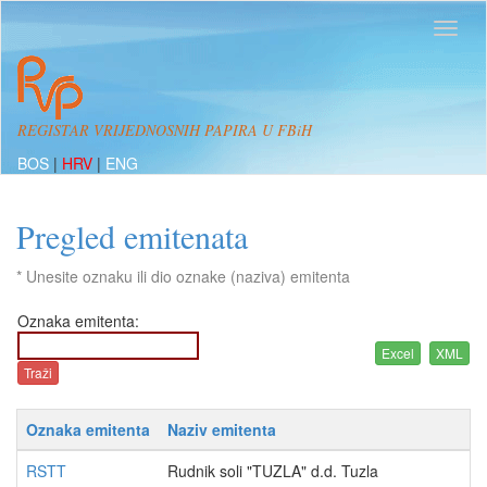
REGISTAR VRIJEDNOSNIH PAPIRA U FBiH
BOS
|
HRV
|
ENG
Pregled emitenata
* Unesite oznaku ili dio oznake (naziva) emitenta
Oznaka emitenta:
Oznaka emitenta
Naziv emitenta
RSTT
Rudnik soli "TUZLA" d.d. Tuzla