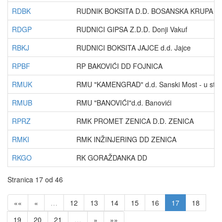
RDBK
RUDNIK BOKSITA D.D. BOSANSKA KRUPA
RDGP
RUDNICI GIPSA Z.D.D. Donji Vakuf
RBKJ
RUDNICI BOKSITA JAJCE d.d. Jajce
RPBF
RP BAKOVIĆI DD FOJNICA
RMUK
RMU "KAMENGRAD" d.d. Sanski Most - u steč
RMUB
RMU "BANOVIĆI"d.d. Banovići
RPRZ
RMK PROMET ZENICA D.D. ZENICA
RMKI
RMK INŽINJERING DD ZENICA
RKGO
RK GORAŽDANKA DD
Stranica 17 od 46
««
«
…
12
13
14
15
16
17
18
19
20
21
…
»
»»