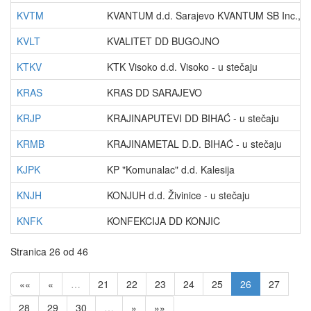
KVTM
KVANTUM d.d. Sarajevo KVANTUM SB Inc., S
KVLT
KVALITET DD BUGOJNO
KTKV
KTK Visoko d.d. Visoko - u stečaju
KRAS
KRAS DD SARAJEVO
KRJP
KRAJINAPUTEVI DD BIHAĆ - u stečaju
KRMB
KRAJINAMETAL D.D. BIHAĆ - u stečaju
KJPK
KP "Komunalac" d.d. Kalesija
KNJH
KONJUH d.d. Živinice - u stečaju
KNFK
KONFEKCIJA DD KONJIC
Stranica 26 od 46
««
«
…
21
22
23
24
25
26
27
28
29
30
…
»
»»