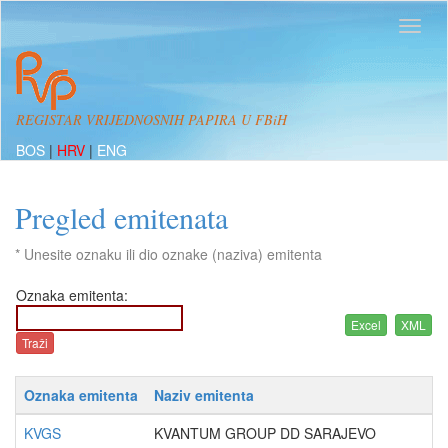
REGISTAR VRIJEDNOSNIH PAPIRA U FBiH
BOS
|
HRV
|
ENG
Pregled emitenata
* Unesite oznaku ili dio oznake (naziva) emitenta
Oznaka emitenta:
Oznaka emitenta
Naziv emitenta
KVGS
KVANTUM GROUP DD SARAJEVO