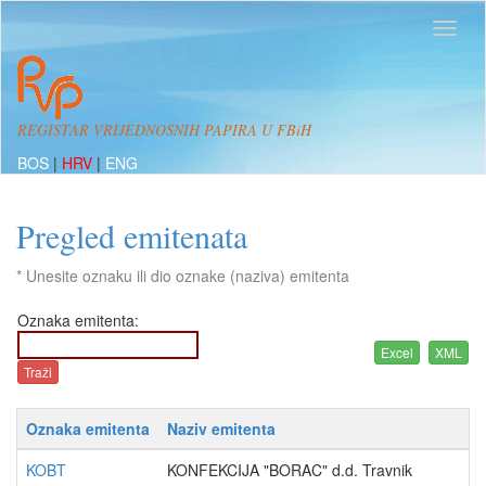
REGISTAR VRIJEDNOSNIH PAPIRA U FBiH
BOS
|
HRV
|
ENG
Pregled emitenata
* Unesite oznaku ili dio oznake (naziva) emitenta
Oznaka emitenta:
Oznaka emitenta
Naziv emitenta
KOBT
KONFEKCIJA "BORAC" d.d. Travnik