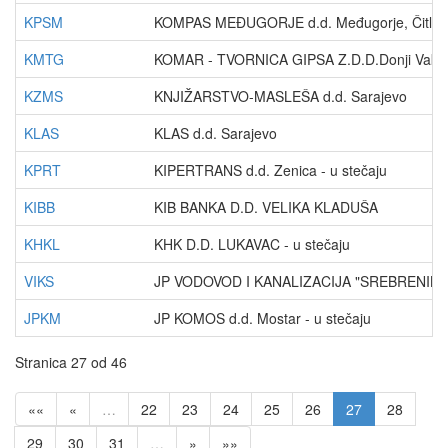
KPSM
KOMPAS MEĐUGORJE d.d. Međugorje, Čitluk
KMTG
KOMAR - TVORNICA GIPSA Z.D.D.Donji Vaku
KZMS
KNJIŽARSTVO-MASLEŠA d.d. Sarajevo
KLAS
KLAS d.d. Sarajevo
KPRT
KIPERTRANS d.d. Zenica - u stečaju
KIBB
KIB BANKA D.D. VELIKA KLADUŠA
KHKL
KHK D.D. LUKAVAC - u stečaju
VIKS
JP VODOVOD I KANALIZACIJA "SREBRENIK" d
JPKM
JP KOMOS d.d. Mostar - u stečaju
Stranica 27 od 46
««
«
…
22
23
24
25
26
27
28
29
30
31
…
»
»»