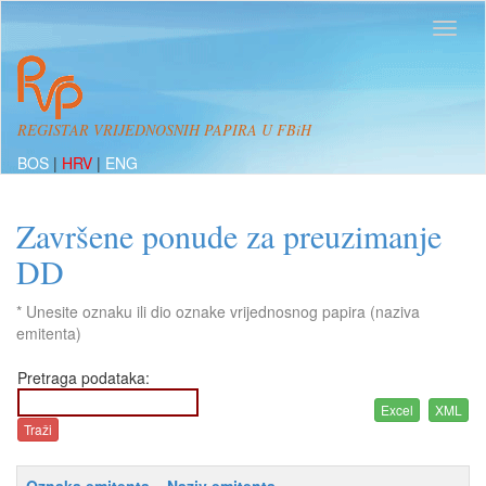
REGISTAR VRIJEDNOSNIH PAPIRA U FBiH
BOS
|
HRV
|
ENG
Završene ponude za preuzimanje
DD
* Unesite oznaku ili dio oznake vrijednosnog papira (naziva
emitenta)
Pretraga podataka: