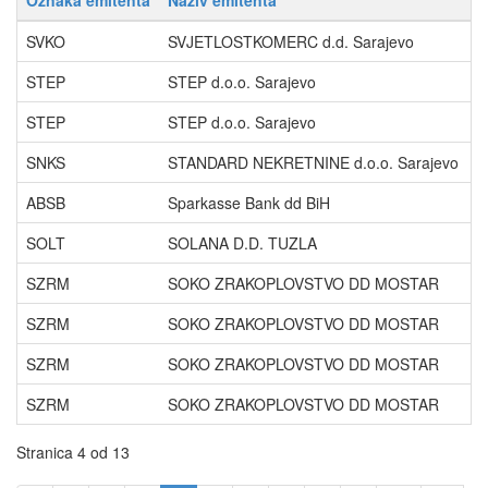
Oznaka emitenta
Naziv emitenta
P
SVKO
SVJETLOSTKOMERC d.d. Sarajevo
V
STEP
STEP d.o.o. Sarajevo
B
STEP
STEP d.o.o. Sarajevo
D
SNKS
STANDARD NEKRETNINE d.o.o. Sarajevo
D
ABSB
Sparkasse Bank dd BiH
S
SOLT
SOLANA D.D. TUZLA
A
SZRM
SOKO ZRAKOPLOVSTVO DD MOSTAR
Ć
SZRM
SOKO ZRAKOPLOVSTVO DD MOSTAR
D
SZRM
SOKO ZRAKOPLOVSTVO DD MOSTAR
P
SZRM
SOKO ZRAKOPLOVSTVO DD MOSTAR
Z
Stranica 4 od 13