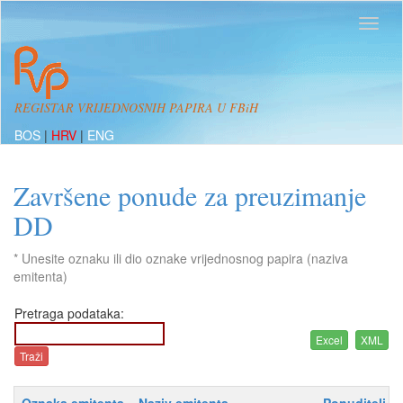
REGISTAR VRIJEDNOSNIH PAPIRA U FBiH
BOS
|
HRV
|
ENG
Završene ponude za preuzimanje
DD
* Unesite oznaku ili dio oznake vrijednosnog papira (naziva
emitenta)
Pretraga podataka: