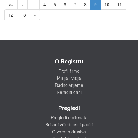
««
«
…
4
5
6
7
8
9
10
11
12
13
»
O Registru
Profil firme
Misija i vizija
Radno vrijeme
Neradni dani
Pregledi
Pregledi emitenata
Brisani vrijednosni papiri
Otvorena društva