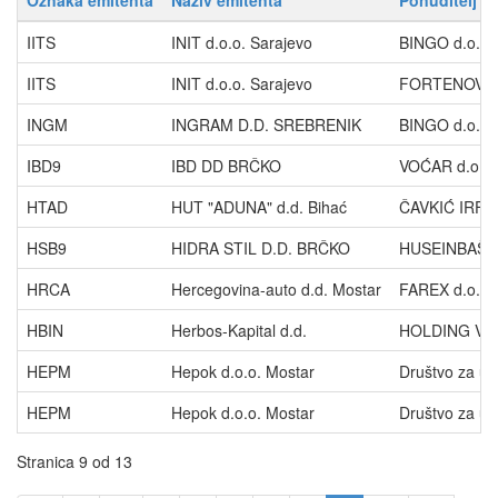
Oznaka emitenta
Naziv emitenta
Ponuditelj
IITS
INIT d.o.o. Sarajevo
BINGO d.o.o. 
IITS
INIT d.o.o. Sarajevo
FORTENOVA 
INGM
INGRAM D.D. SREBRENIK
BINGO d.o.o. 
IBD9
IBD DD BRČKO
VOĆAR d.o.o.
HTAD
HUT "ADUNA" d.d. Bihać
ČAVKIĆ IRFA
HSB9
HIDRA STIL D.D. BRČKO
HUSEINBAŠI
HRCA
Hercegovina-auto d.d. Mostar
FAREX d.o.o.
HBIN
Herbos-Kapital d.d.
HOLDING VRI
HEPM
Hepok d.o.o. Mostar
Društvo za ul
HEPM
Hepok d.o.o. Mostar
Društvo za ul
Stranica 9 od 13