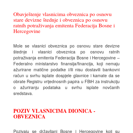
Obavještenje vlasnicima obveznica po osnovu
stare devizne štednje i obveznica po osnovu
ratnih potraživanja emitenta Federacija Bosne i
Hercegovine
Mole se vlasnici obveznica po osnovu stare devizne
štednje i vlasnici obveznica po osnovu ratnih
potraživanja emitenta Federacija Bosne i Hercegovine –
Federalno ministarstvo finansija/financija, koji nemaju
ažurirane matične podatke i/ili nisu dostavili bankovni
račun u svrhu isplate dospjele glavnice i kamate da se
obrate Registru vrijednosnih papira u FBiH za instrukciju
o ažuriranju podataka u svrhu isplate novčanih
sredstava.
POZIV VLASNICIMA DIONICA -
OBVEZNICA
Pozivaju se državljani Bosne i Hercegovine koji su