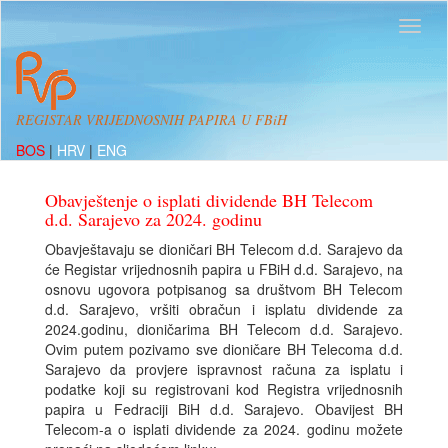
REGISTAR VRIJEDNOSNIH PAPIRA U FBiH
BOS
|
HRV
|
ENG
Obavještenje o isplati dividende BH Telecom
d.d. Sarajevo za 2024. godinu
Obavještavaju se dioničari BH Telecom d.d. Sarajevo da
će Registar vrijednosnih papira u FBiH d.d. Sarajevo, na
osnovu ugovora potpisanog sa društvom BH Telecom
d.d. Sarajevo, vršiti obračun i isplatu dividende za
2024.godinu, dioničarima BH Telecom d.d. Sarajevo.
Ovim putem pozivamo sve dioničare BH Telecoma d.d.
Sarajevo da provjere ispravnost računa za isplatu i
podatke koji su registrovani kod Registra vrijednosnih
papira u Fedraciji BiH d.d. Sarajevo. Obavijest BH
Telecom-a o isplati dividende za 2024. godinu možete