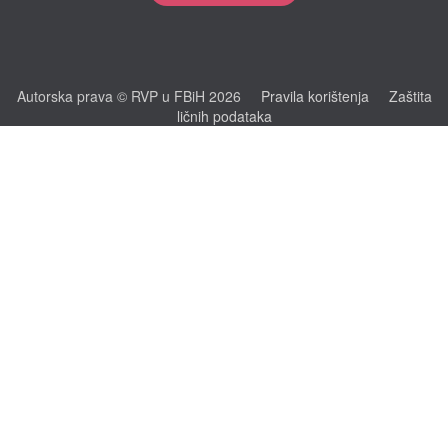
Autorska prava © RVP u FBiH 2026
Pravila korištenja
Zaštita
ličnih podataka