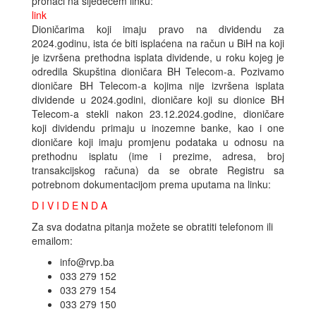
pronaći na sljedećem linku:
link
Dioničarima koji imaju pravo na dividendu za
2024.godinu, ista će biti isplaćena na račun u BiH na koji
je izvršena prethodna isplata dividende, u roku kojeg je
odredila Skupština dioničara BH Telecom-a. Pozivamo
dioničare BH Telecom-a kojima nije izvršena isplata
dividende u 2024.godini, dioničare koji su dionice BH
Telecom-a stekli nakon 23.12.2024.godine, dioničare
koji dividendu primaju u inozemne banke, kao i one
dioničare koji imaju promjenu podataka u odnosu na
prethodnu isplatu (ime i prezime, adresa, broj
transakcijskog računa) da se obrate Registru sa
potrebnom dokumentacijom prema uputama na linku:
D I V I D E N D A
Za sva dodatna pitanja možete se obratiti telefonom ili
emailom:
info@rvp.ba
033 279 152
033 279 154
033 279 150