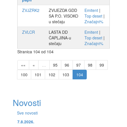
ZVJZRK2
ZVIJEZDA GDD
Emitent
|
SA P.O. VISOKO
Top deset
|
u stečaju
Značajni%
ZVLCR
LASTA DD
Emitent
|
ČAPLJINA-u
Top deset
|
stečaju
Značajni%
Stranica 104 od 104
««
«
…
95
96
97
98
99
100
101
102
103
104
Novosti
Sve novosti
7.8.2026.