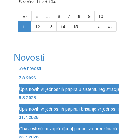
Stranica 11 od 104
««
«
…
6
7
8
9
10
11
12
13
14
15
…
»
»»
Novosti
Sve novosti
7.8.2026.
Upis novih vrijednosnih papira u sistemu registracije Registra
6.8.2026.
Upis novih vrijednosnih papira i brisanje vrijednosnih papira 
31.7.2026.
Obavještenje o zaprimljenoj ponudi za preuzimanje društva
28.7.2026.