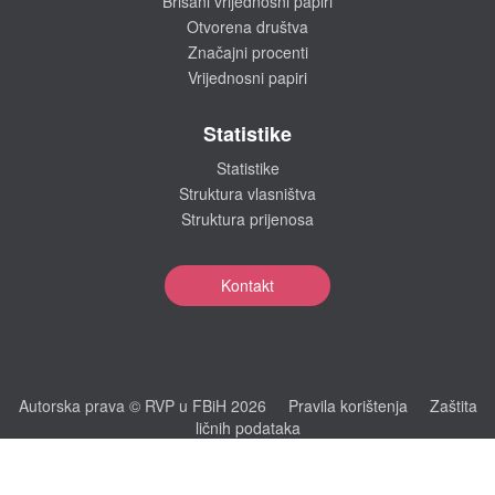
Brisani vrijednosni papiri
Otvorena društva
Značajni procenti
Vrijednosni papiri
Statistike
Statistike
Struktura vlasništva
Struktura prijenosa
Kontakt
Autorska prava © RVP u FBiH 2026
Pravila korištenja
Zaštita
ličnih podataka