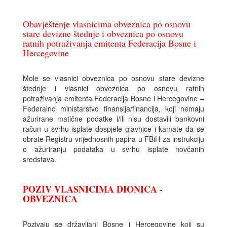
Obavještenje vlasnicima obveznica po osnovu
stare devizne štednje i obveznica po osnovu
ratnih potraživanja emitenta Federacija Bosne i
Hercegovine
Mole se vlasnici obveznica po osnovu stare devizne
štednje i vlasnici obveznica po osnovu ratnih
potraživanja emitenta Federacija Bosne i Hercegovine –
Federalno ministarstvo finansija/financija, koji nemaju
ažurirane matične podatke i/ili nisu dostavili bankovni
račun u svrhu isplate dospjele glavnice i kamate da se
obrate Registru vrijednosnih papira u FBiH za instrukciju
o ažuriranju podataka u svrhu isplate novčanih
sredstava.
POZIV VLASNICIMA DIONICA -
OBVEZNICA
Pozivaju se državljani Bosne i Hercegovine koji su