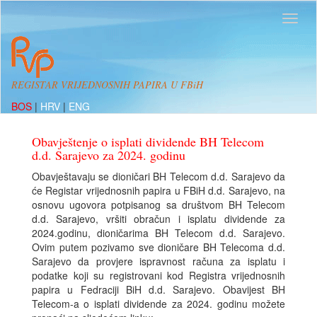
REGISTAR VRIJEDNOSNIH PAPIRA U FBiH
BOS
|
HRV
|
ENG
Obavještenje o isplati dividende BH Telecom
d.d. Sarajevo za 2024. godinu
Obavještavaju se dioničari BH Telecom d.d. Sarajevo da
će Registar vrijednosnih papira u FBiH d.d. Sarajevo, na
osnovu ugovora potpisanog sa društvom BH Telecom
d.d. Sarajevo, vršiti obračun i isplatu dividende za
2024.godinu, dioničarima BH Telecom d.d. Sarajevo.
Ovim putem pozivamo sve dioničare BH Telecoma d.d.
Sarajevo da provjere ispravnost računa za isplatu i
podatke koji su registrovani kod Registra vrijednosnih
papira u Fedraciji BiH d.d. Sarajevo. Obavijest BH
Telecom-a o isplati dividende za 2024. godinu možete