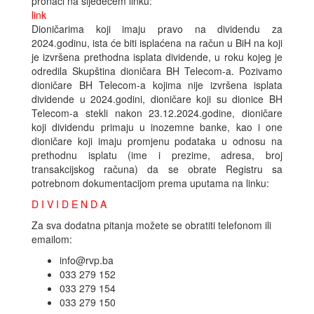
pronaći na sljedećem linku:
link
Dioničarima koji imaju pravo na dividendu za
2024.godinu, ista će biti isplaćena na račun u BiH na koji
je izvršena prethodna isplata dividende, u roku kojeg je
odredila Skupština dioničara BH Telecom-a. Pozivamo
dioničare BH Telecom-a kojima nije izvršena isplata
dividende u 2024.godini, dioničare koji su dionice BH
Telecom-a stekli nakon 23.12.2024.godine, dioničare
koji dividendu primaju u inozemne banke, kao i one
dioničare koji imaju promjenu podataka u odnosu na
prethodnu isplatu (ime i prezime, adresa, broj
transakcijskog računa) da se obrate Registru sa
potrebnom dokumentacijom prema uputama na linku:
D I V I D E N D A
Za sva dodatna pitanja možete se obratiti telefonom ili
emailom:
info@rvp.ba
033 279 152
033 279 154
033 279 150