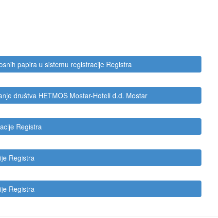
nosnih papira u sistemu registracije Registra
manje društva HETMOS Mostar-Hoteli d.d. Mostar
acije Registra
ije Registra
ije Registra