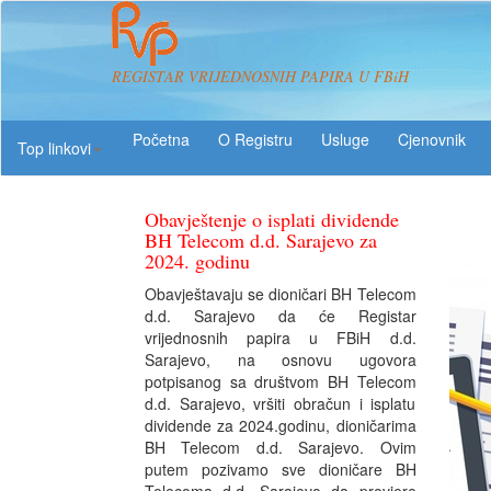
REGISTAR VRIJEDNOSNIH PAPIRA U FBiH
O Registru
Usluge
Top linkovi
Obavještenje o isplati dividende
BH Telecom d.d. Sarajevo za
2024. godinu
Obavještavaju se dioničari BH Telecom
d.d. Sarajevo da će Registar
vrijednosnih papira u FBiH d.d.
Sarajevo, na osnovu ugovora
potpisanog sa društvom BH Telecom
d.d. Sarajevo, vršiti obračun i isplatu
dividende za 2024.godinu, dioničarima
BH Telecom d.d. Sarajevo. Ovim
putem pozivamo sve dioničare BH