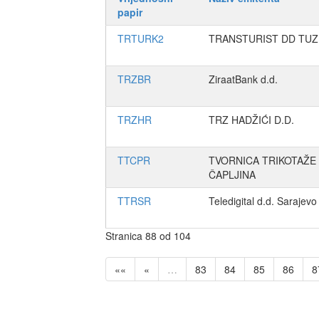
papir
TRTURK2
TRANSTURIST DD TUZ
TRZBR
ZiraatBank d.d.
TRZHR
TRZ HADŽIĆI D.D.
TTCPR
TVORNICA TRIKOTAŽE 
ČAPLJINA
TTRSR
Teledigital d.d. Sarajevo
Stranica 88 od 104
««
«
…
83
84
85
86
8