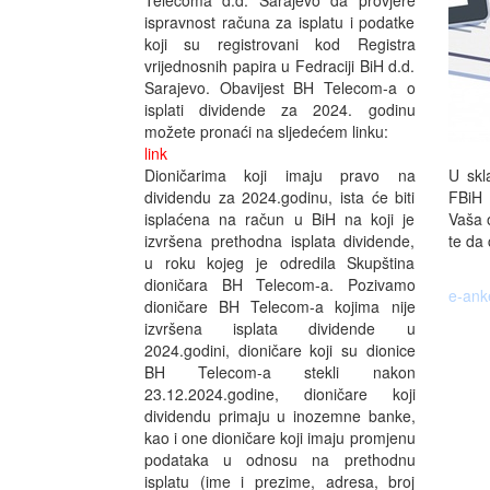
Telecoma d.d. Sarajevo da provjere
ispravnost računa za isplatu i podatke
koji su registrovani kod Registra
vrijednosnih papira u Fedraciji BiH d.d.
Sarajevo. Obavijest BH Telecom-a o
isplati dividende za 2024. godinu
možete pronaći na sljedećem linku:
link
U skl
Dioničarima koji imaju pravo na
FBiH 
dividendu za 2024.godinu, ista će biti
Vaša o
isplaćena na račun u BiH na koji je
te da 
izvršena prethodna isplata dividende,
u roku kojeg je odredila Skupština
dioničara BH Telecom-a. Pozivamo
e-ank
dioničare BH Telecom-a kojima nije
izvršena isplata dividende u
2024.godini, dioničare koji su dionice
BH Telecom-a stekli nakon
23.12.2024.godine, dioničare koji
dividendu primaju u inozemne banke,
kao i one dioničare koji imaju promjenu
podataka u odnosu na prethodnu
isplatu (ime i prezime, adresa, broj