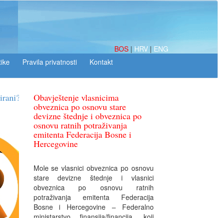
BOS
|
HRV
|
ENG
tike
Obavještenje vlasnicima
obveznica po osnovu stare
devizne štednje i obveznica po
osnovu ratnih potraživanja
emitenta Federacija Bosne i
Hercegovine
Mole se vlasnici obveznica po osnovu
stare devizne štednje i vlasnici
obveznica po osnovu ratnih
potraživanja emitenta Federacija
Bosne i Hercegovine – Federalno
ministarstvo finansija/financija, koji