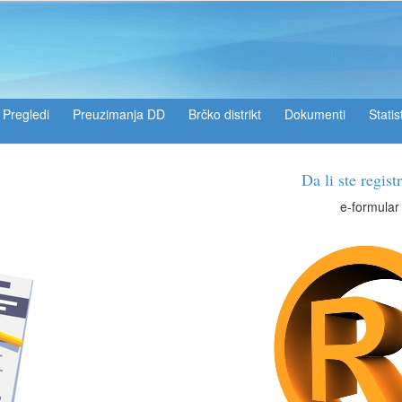
Pregledi
Preuzimanja DD
Brčko distrikt
Dokumenti
Statis
Da li ste registrirani?
e-formular