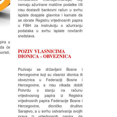
nemaju ažurirane matične podatke i/ili
nisu dostavili bankovni račun u svrhu
isplate dospjele glavnice i kamate da
se obrate Registru vrijednosnih papira
u FBiH za instrukciju o ažuriranju
podataka u svrhu isplate novčanih
sredstava.
pira u
 da će
POZIV VLASNICIMA
oristi,
DIONICA - OBVEZNICA
Pozivaju se državljani Bosne i
Hercegovine koji su vlasnici dionica ili
obveznica u Federaciji Bosne i
Hercegovine, a nisu nikada dobili
Potvrdu o stanju na računu
vrijednosnog papira iz Registra
vrijednosnih papira Federacije Bosne i
Hercegovine, dioničko društvo
Sarajevo, a u svrhu ostvarivanja svojih
prava iz vrijednosnih papira, da