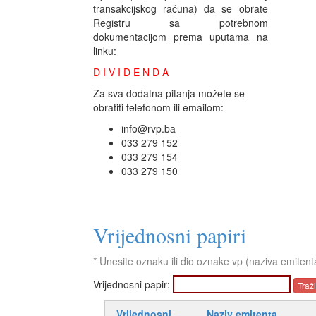
transakcijskog računa) da se obrate
Registru sa potrebnom
dokumentacijom prema uputama na
linku:
D I V I D E N D A
Za sva dodatna pitanja možete se
obratiti telefonom ili emailom:
info@rvp.ba
033 279 152
033 279 154
033 279 150
Vrijednosni papiri
* Unesite oznaku ili dio oznake vp (naziva emitent
Vrijednosni papir:
Vrijednosni
Naziv emitenta