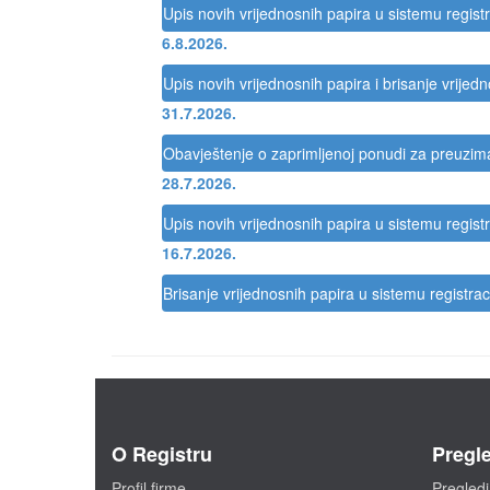
Upis novih vrijednosnih papira u sistemu registr
6.8.2026.
Upis novih vrijednosnih papira i brisanje vrijed
31.7.2026.
Obavještenje o zaprimljenoj ponudi za preuzi
28.7.2026.
Upis novih vrijednosnih papira u sistemu registr
16.7.2026.
Brisanje vrijednosnih papira u sistemu registrac
O Registru
Pregle
Profil firme
Pregledi