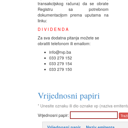
transakcijskog računa) da se obrate
Registru sa potrebnom
dokumentacijom prema uputama na
linku:
D I V I D E N D A
Za sva dodatna pitanja možete se
obratiti telefonom ili emailom:
info@rvp.ba
033 279 152
033 279 154
033 279 150
Vrijednosni papiri
* Unesite oznaku ili dio oznake vp (naziva emitent
Vrijednosni papir:
Vrijednosni papir
Naziv emitenta