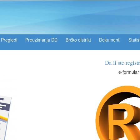
Pregledi
Preuzimanja DD
Brčko distrikt
Dokumenti
Statis
Da li ste registrirani?
e-formular