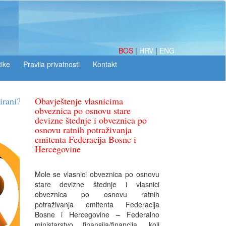
BOS
|
HRV
|
ENG
tike
Obavještenje vlasnicima
obveznica po osnovu stare
devizne štednje i obveznica po
osnovu ratnih potraživanja
emitenta Federacija Bosne i
Hercegovine
Mole se vlasnici obveznica po osnovu
stare devizne štednje i vlasnici
obveznica po osnovu ratnih
potraživanja emitenta Federacija
Bosne i Hercegovine – Federalno
ministarstvo finansija/financija, koji