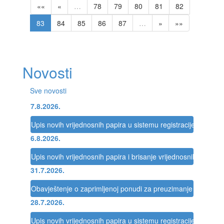
««
«
…
78
79
80
81
82
83
84
85
86
87
…
»
»»
Novosti
Sve novosti
7.8.2026.
Upis novih vrijednosnih papira u sistemu registracije Registra
6.8.2026.
Upis novih vrijednosnih papira i brisanje vrijednosnih papira 
31.7.2026.
Obavještenje o zaprimljenoj ponudi za preuzimanje društva
28.7.2026.
Upis novih vrijednosnih papira u sistemu registracije Registra