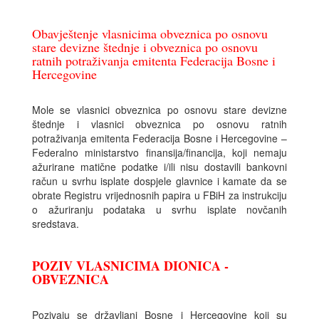
Obavještenje vlasnicima obveznica po osnovu
stare devizne štednje i obveznica po osnovu
ratnih potraživanja emitenta Federacija Bosne i
Hercegovine
Mole se vlasnici obveznica po osnovu stare devizne
štednje i vlasnici obveznica po osnovu ratnih
potraživanja emitenta Federacija Bosne i Hercegovine –
Federalno ministarstvo finansija/financija, koji nemaju
ažurirane matične podatke i/ili nisu dostavili bankovni
račun u svrhu isplate dospjele glavnice i kamate da se
obrate Registru vrijednosnih papira u FBiH za instrukciju
o ažuriranju podataka u svrhu isplate novčanih
sredstava.
POZIV VLASNICIMA DIONICA -
OBVEZNICA
Pozivaju se državljani Bosne i Hercegovine koji su