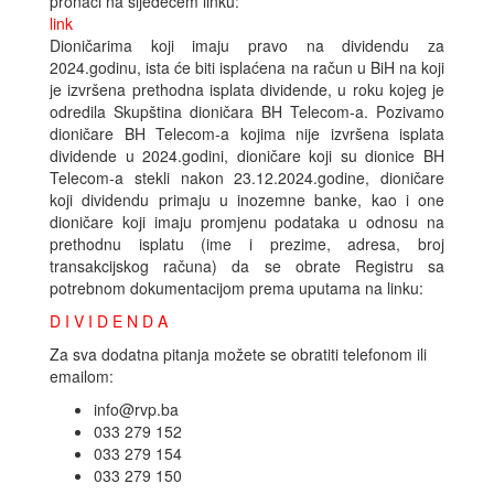
pronaći na sljedećem linku:
link
Dioničarima koji imaju pravo na dividendu za
2024.godinu, ista će biti isplaćena na račun u BiH na koji
je izvršena prethodna isplata dividende, u roku kojeg je
odredila Skupština dioničara BH Telecom-a. Pozivamo
dioničare BH Telecom-a kojima nije izvršena isplata
dividende u 2024.godini, dioničare koji su dionice BH
Telecom-a stekli nakon 23.12.2024.godine, dioničare
koji dividendu primaju u inozemne banke, kao i one
dioničare koji imaju promjenu podataka u odnosu na
prethodnu isplatu (ime i prezime, adresa, broj
transakcijskog računa) da se obrate Registru sa
potrebnom dokumentacijom prema uputama na linku:
D I V I D E N D A
Za sva dodatna pitanja možete se obratiti telefonom ili
emailom:
info@rvp.ba
033 279 152
033 279 154
033 279 150