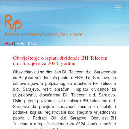
REGISTAR VRIJEDNOSNIH PAPIRA U FBiH
BOS
|
HRV
|
ENG
Obavještenje o isplati dividende BH Telecom
d.d. Sarajevo za 2024. godinu
Obavještavaju se dioničari BH Telecom d.d. Sarajevo da
će Registar vrijednosnih papira u FBiH d.d. Sarajevo, na
osnovu ugovora potpisanog sa društvom BH Telecom
d.d. Sarajevo, vršiti obračun i isplatu dividende za
2024.godinu, dioničarima BH Telecom d.d. Sarajevo.
Ovim putem pozivamo sve dioničare BH Telecoma d.d.
Sarajevo da provjere ispravnost računa za isplatu i
podatke koji su registrovani kod Registra vrijednosnih
papira u Fedraciji BiH d.d. Sarajevo. Obavijest BH
Telecom-a o isplati dividende za 2024. godinu možete