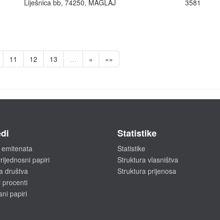
Liješnica bb, 74250, MAGLAJ
3581
11
12
13
…
»
»»
di
Statistike
 emitenata
Statistike
rijednosni papiri
Struktura vlasništva
a društva
Struktura prijenosa
 procenti
sni papiri