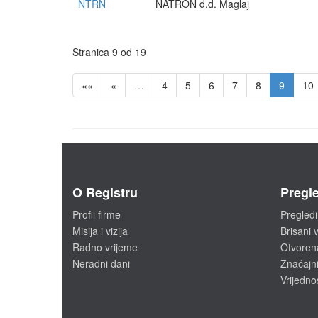
NTRN
NATRON d.d. Maglaj
Stranica 9 od 19
««
«
…
4
5
6
7
8
9
10
O Registru
Pregle
Profil firme
Pregledi
Misija i vizija
Brisani v
Radno vrijeme
Otvoren
Neradni dani
Značajni
Vrijedno