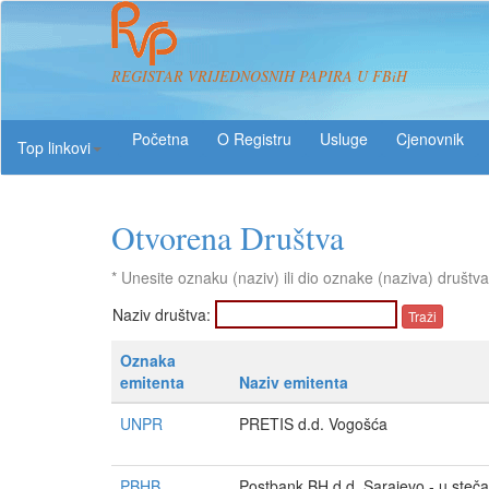
REGISTAR VRIJEDNOSNIH PAPIRA U FBiH
O Registru
Usluge
Top linkovi
Otvorena Društva
* Unesite oznaku (naziv) ili dio oznake (naziva) društva
Naziv društva:
Oznaka
emitenta
Naziv emitenta
UNPR
PRETIS d.d. Vogošća
PBHB
Postbank BH d.d. Sarajevo - u steča