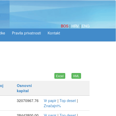
BOS
|
HRV
|
ENG
tike
oj
Osnovni
kapital
32070967.76
Vr papir
|
Top deset
|
Značajni%
28442800.00
Vr papir
|
Top deset
|