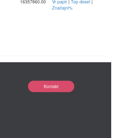
16357860.00
Vr papir
|
Top deset
|
Značajni%
Kontakt