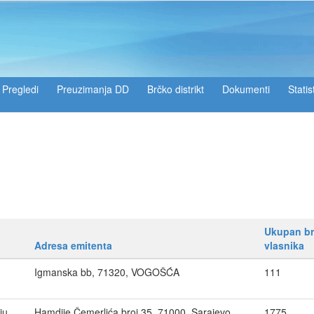
Pregledi
Preuzimanja DD
Brčko distrikt
Dokumenti
Statis
Ukupan br
Adresa emitenta
vlasnika
Igmanska bb, 71320, VOGOŠĆA
111
ju
Hamdije Čemerlića broj 35, 71000, Sarajevo
1775