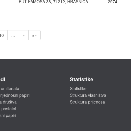
PUT FAMOSA 38, 71212, HRASNICA
2974
10
…
»
»»
di
Statistike
 emitenata
Statistike
rijednosni papiri
Struktura vlasništva
a društva
Struktura prijenosa
 postotci
sni papiri