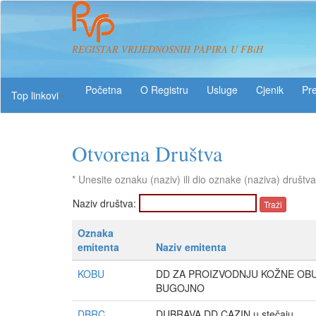
REGISTAR VRIJEDNOSNIH PAPIRA U FBiH
O Registru
Usluge
Pre
Top linkovi
Otvorena Društva
* Unesite oznaku (naziv) ili dio oznake (naziva) društva
Naziv društva:
Oznaka
emitenta
Naziv emitenta
KOBU
DD ZA PROIZVODNJU KOŽNE OB
BUGOJNO
DBRC
DUBRAVA DD CAZIN u stečaju