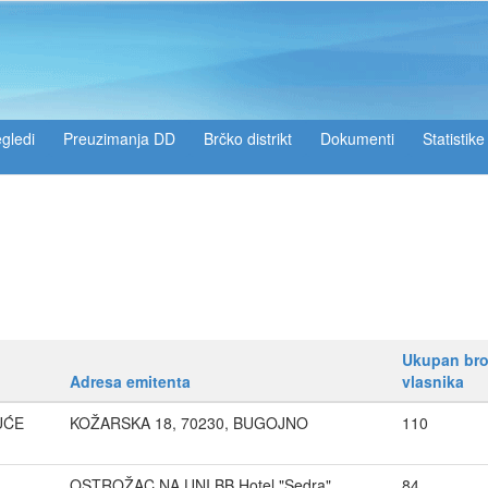
gledi
Preuzimanja DD
Brčko distrikt
Dokumenti
Statistike
Ukupan bro
Adresa emitenta
vlasnika
UĆE
KOŽARSKA 18, 70230, BUGOJNO
110
OSTROŽAC NA UNI BB,Hotel "Sedra",
84