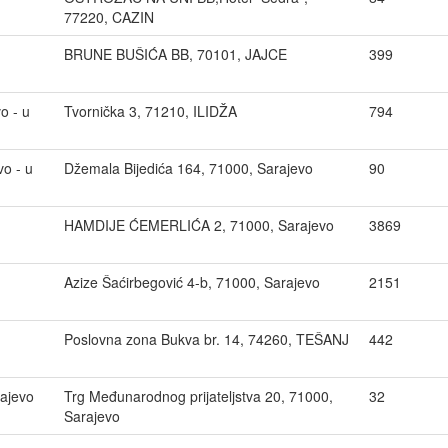
77220, CAZIN
BRUNE BUŠIĆA BB, 70101, JAJCE
399
o - u
Tvornička 3, 71210, ILIDŽA
794
o - u
Džemala Bijedića 164, 71000, Sarajevo
90
HAMDIJE ĆEMERLIĆA 2, 71000, Sarajevo
3869
Azize Šaćirbegović 4-b, 71000, Sarajevo
2151
Poslovna zona Bukva br. 14, 74260, TEŠANJ
442
ajevo
Trg Međunarodnog prijateljstva 20, 71000,
32
Sarajevo