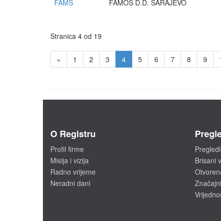
FAMS
FAMOS D.D. SARAJEVO
Stranica 4 od 19
«
1
2
3
4
5
6
7
8
9
O Registru
Pregle
Profil firme
Pregledi
Misija i vizija
Brisani v
Radno vrijeme
Otvoren
Neradni dani
Značajni
Vrijedno