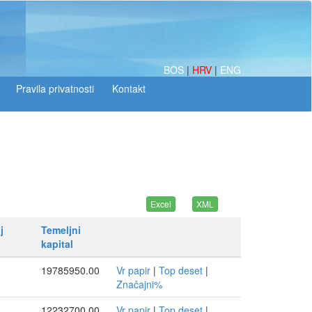
BOS
|
HRV
|
ENG
j
Temeljni
kapital
19785950.00
Vr papir
|
Top deset
|
Značajni%
12232700.00
Vr papir
|
Top deset
|