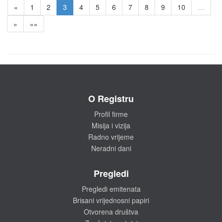
«
1
2
3
4
5
6
7
8
9
10
…
»
»»
O Registru
Profil firme
Misija i vizija
Radno vrijeme
Neradni dani
Pregledi
Pregledi emitenata
Brisani vrijednosni papiri
Otvorena društva