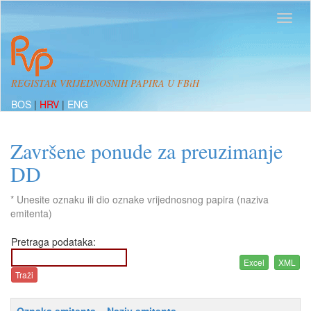
REGISTAR VRIJEDNOSNIH PAPIRA U FBiH
BOS
|
HRV
|
ENG
Završene ponude za preuzimanje
DD
* Unesite oznaku ili dio oznake vrijednosnog papira (naziva
emitenta)
Pretraga podataka: