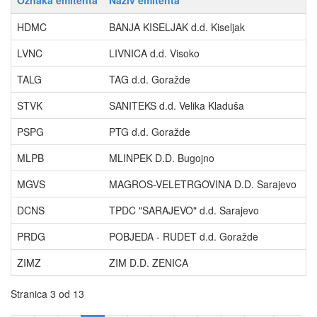
Oznaka emitenta
Naziv emitenta
P
HDMC
BANJA KISELJAK d.d. Kiseljak
R
LVNC
LIVNICA d.d. Visoko
W
TALG
TAG d.d. Goražde
T
STVK
SANITEKS d.d. Velika Kladuša
P
PSPG
PTG d.d. Goražde
T
MLPB
MLINPEK D.D. Bugojno
A
MGVS
MAGROS-VELETRGOVINA D.D. Sarajevo
A
DCNS
TPDC "SARAJEVO" d.d. Sarajevo
B
PRDG
POBJEDA - RUDET d.d. Goražde
K
ZIMZ
ZIM D.D. ZENICA
A
Stranica 3 od 13